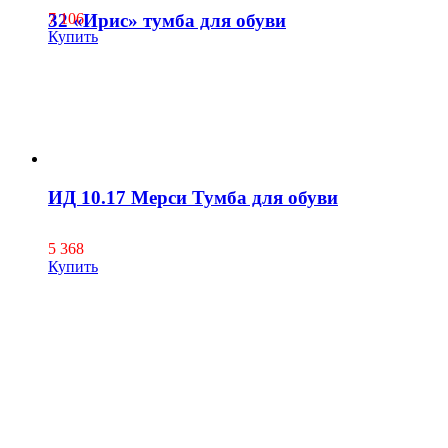
32 «Ирис» тумба для обуви
7 106
Купить
ИД 10.17 Мерси Тумба для обуви
5 368
Купить