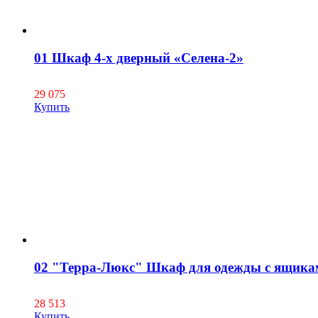
01 Шкаф 4-х дверный «Селена-2»
29 075
Купить
02 "Терра-Люкс" Шкаф для одежды с ящикам
28 513
Купить