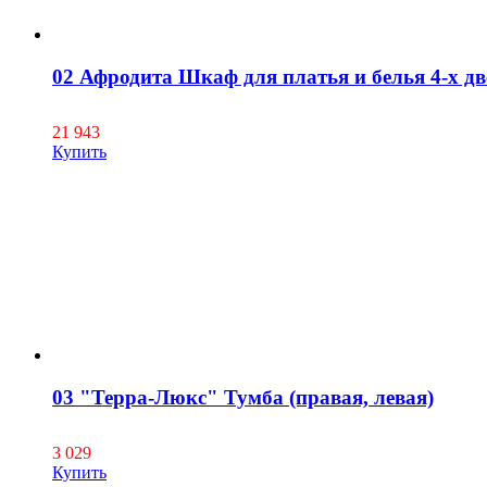
02 Афродита Шкаф для платья и белья 4-х дв
21 943
Купить
03 "Терра-Люкс" Тумба (правая, левая)
3 029
Купить