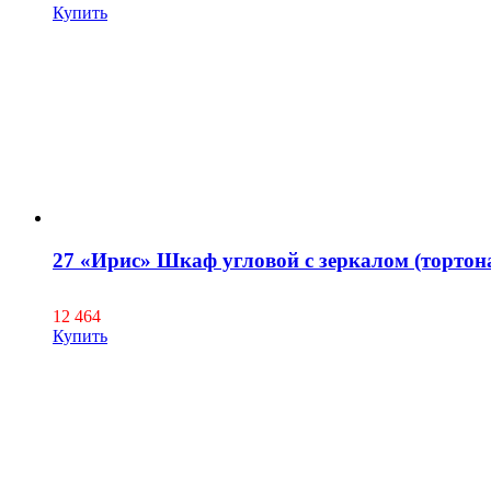
Купить
27 «Ирис» Шкаф угловой с зеркалом (тортон
12 464
Купить