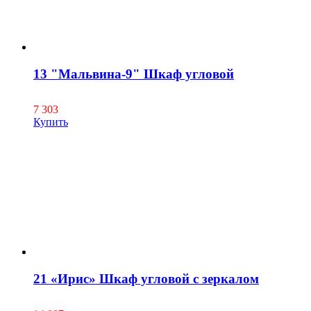
13 "Мальвина-9" Шкаф угловой
7 303
Купить
21 «Ирис» Шкаф угловой с зеркалом