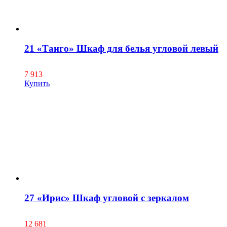
21 «Танго» Шкаф для белья угловой левый
7 913
Купить
27 «Ирис» Шкаф угловой с зеркалом
12 681