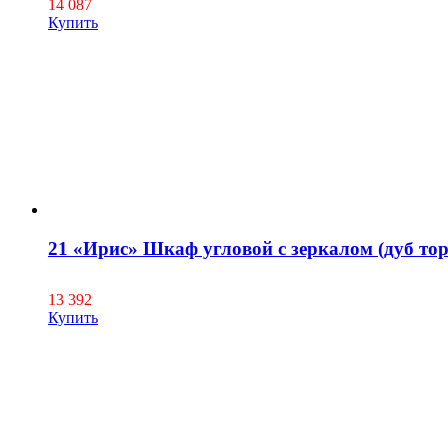
14 087
Купить
21 «Ирис» Шкаф угловой с зеркалом (дуб тор
13 392
Купить