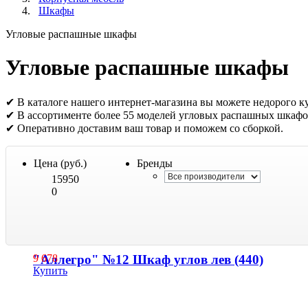
Шкафы
Угловые распашные шкафы
Угловые распашные шкафы
✔ В каталоге нашего интернет-магазина вы можете недорого к
✔ В ассортименте более 55 моделей угловых распашных шкафо
✔ Оперативно доставим ваш товар и поможем со сборкой.
Цена (руб.)
Бренды
15950
0
"Аллегро" №12 Шкаф углов лев (440)
9 678
Купить