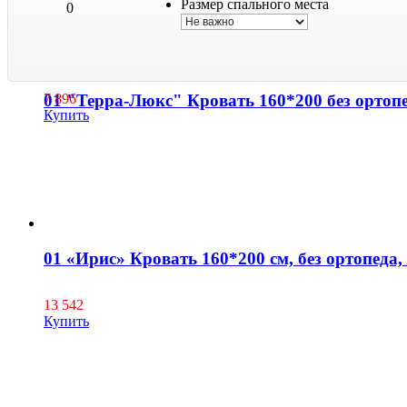
Размер спального места
0
01 "Терра-Люкс" Кровать 160*200 без ортопе
7 896
Купить
01 «Ирис» Кровать 160*200 см, без ортопеда,
13 542
Купить