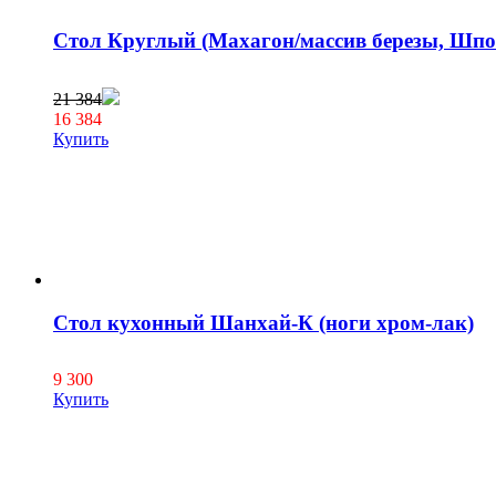
Стол Круглый (Махагон/массив березы, Шпо
21 384
16 384
Купить
Стол кухонный Шанхай-К (ноги хром-лак)
9 300
Купить