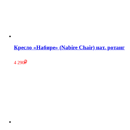
Кресло «Набире» (Nabire Chair) нат. ротанг
4 290