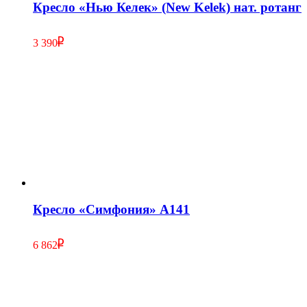
Кресло «Нью Келек» (New Kelek) нат. ротанг
3 390
Кресло «Симфония» A141
6 862