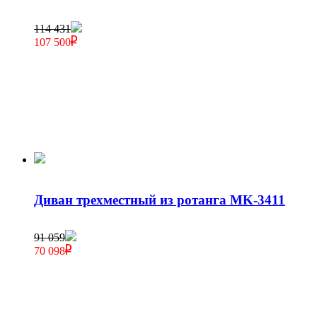
114 431
107 500
Диван трехместный из ротанга MK-3411
91 059
70 098