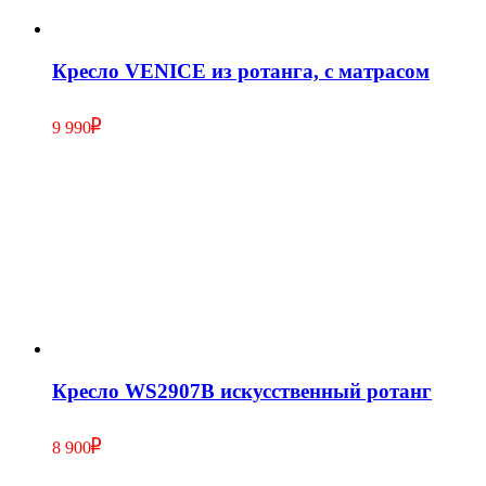
Кресло VENICE из ротанга, с матрасом
9 990
Кресло WS2907B искусственный ротанг
8 900