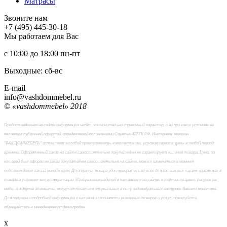
Матраcы
Звоните нам
+7 (495) 445-30-18
Мы работаем для Вас
с 10:00 до 18:00
пн-пт
Выходные: сб-вc
E-mail
info@vashdommebel.ru
© «vashdommebel» 2018
Предоставленная на сайте информация несёт исключительно справочный характер, и ни при каких условиях не
является публичной офертой, определяемой положениями Статьи 437 ГК РФ. Интернет-магазин
"ВАШДОММЕБЕЛЬ" оставляет за собой право изменять комплектацию, условия сервиса, цены в любой период
времени. Оформленный заказ на сайте самостоятельно покупателем не гарантирует наличия товара. Цена, по
которой был оформлен заказ покупателем самостоятельно на сайте, может измениться в момент
подтверждения заказа менеджером. До оплаты товара удостоверьтесь во всех для вас важных характеристиках в
товаре и условиях его эксплуатации. Изображения изделий в каталоге и на сайте, в том числе цвет, рисунок на
мебели и другие элементы, могут отличаться от реальных в силу индивидуальных настроек Вашего монитора.
Для получения подробной информации о наличии и стоимости указанных товаров и услуг, пожалуйста,
обращайтесь к менеджерам отдела продаж
x