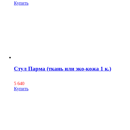
Купить
Стул Парма (ткань или эко-кожа 1 к.)
5 640
Купить