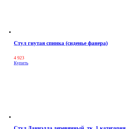
Стул гнутая спинка (сиденье фанера)
4 923
Купить
Стул Даниэлла деревянный, тк. 1 категория