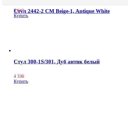
Стул 2442-2 CM Beige-1, Antique White
5 643
Купить
Стул 300-1S/301, Дуб антик белый
4 336
Купить