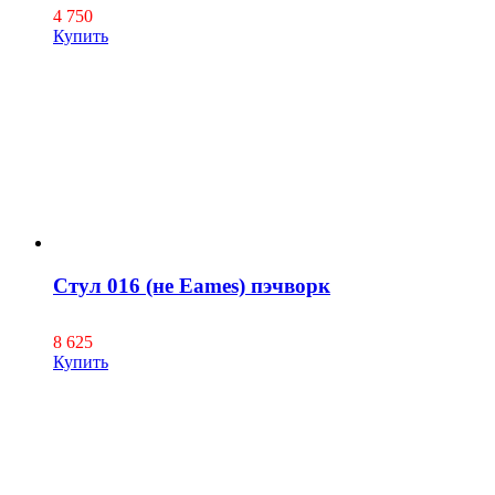
4 750
Купить
Стул 016 (не Eames) пэчворк
8 625
Купить