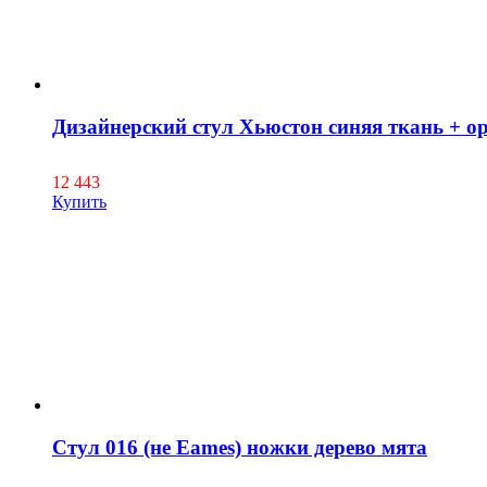
Дизайнерский стул Хьюстон синяя ткань + о
12 443
Купить
Стул 016 (не Eames) ножки дерево мята