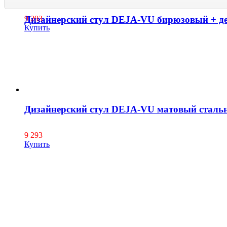
Дизайнерский стул DEJA-VU бирюзовый + д
9 293
Купить
Дизайнерский стул DEJA-VU матовый стальн
9 293
Купить