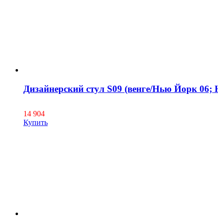
Дизайнерский стул S09 (венге/Нью Йорк 06;
14 904
Купить