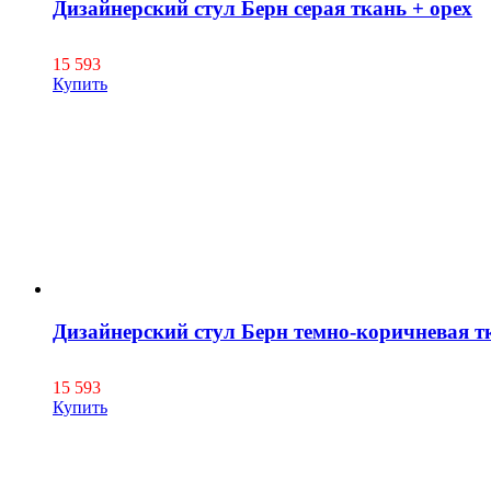
Дизайнерский стул Берн серая ткань + орех
15 593
Купить
Дизайнерский стул Берн темно-коричневая т
15 593
Купить