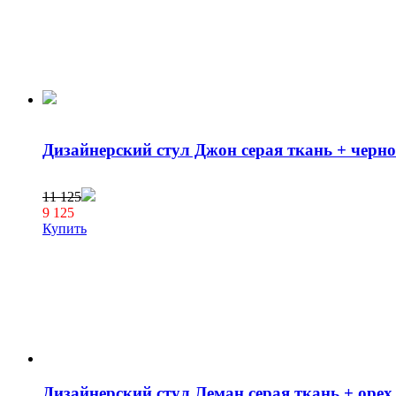
Дизайнерский стул Джон серая ткань + черно
11 125
9 125
Купить
Дизайнерский стул Леман серая ткань + орех