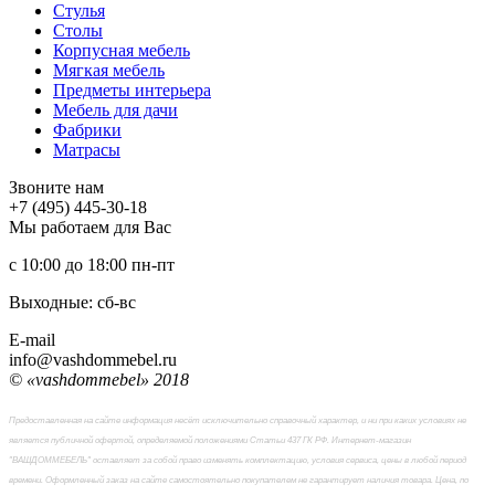
Стулья
Столы
Корпусная мебель
Мягкая мебель
Предметы интерьера
Мебель для дачи
Фабрики
Матраcы
Звоните нам
+7 (495) 445-30-18
Мы работаем для Вас
с 10:00 до 18:00
пн-пт
Выходные: сб-вc
E-mail
info@vashdommebel.ru
© «vashdommebel» 2018
Предоставленная на сайте информация несёт исключительно справочный характер, и ни при каких условиях не
является публичной офертой, определяемой положениями Статьи 437 ГК РФ. Интернет-магазин
"ВАШДОММЕБЕЛЬ" оставляет за собой право изменять комплектацию, условия сервиса, цены в любой период
времени. Оформленный заказ на сайте самостоятельно покупателем не гарантирует наличия товара. Цена, по