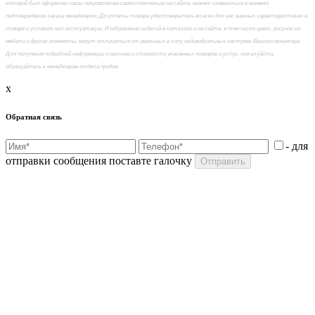
которой был оформлен заказ покупателем самостоятельно на сайте, может измениться в момент
подтверждения заказа менеджером. До оплаты товара удостоверьтесь во всех для вас важных характеристиках в
товаре и условиях его эксплуатации. Изображения изделий в каталоге и на сайте, в том числе цвет, рисунок на
мебели и другие элементы, могут отличаться от реальных в силу индивидуальных настроек Вашего монитора.
Для получения подробной информации о наличии и стоимости указанных товаров и услуг, пожалуйста,
обращайтесь к менеджерам отдела продаж
x
Обратная связь
- для
отправки сообщения поставте галочку