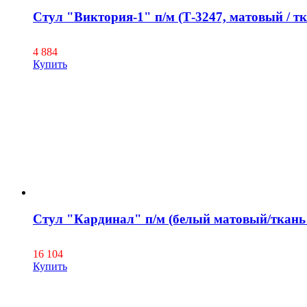
Стул "Виктория-1" п/м (Т-3247, матовый / тк
4 884
Купить
Стул "Кардинал" п/м (белый матовый/ткан
16 104
Купить