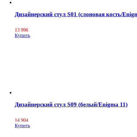
Дизайнерский стул S01 (слоновая кость/Enig
13 996
Купить
Дизайнерский стул S09 (белый/Enigma 11)
14 904
Купить