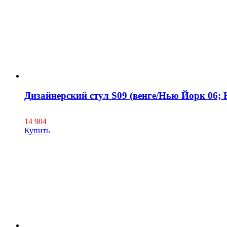
Дизайнерский стул S09 (венге/Нью Йорк 06;
14 904
Купить